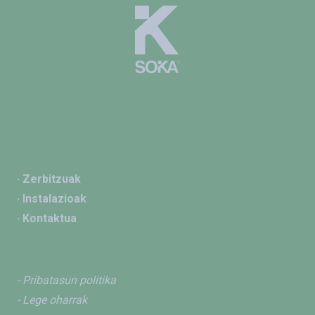
· Zerbitzuak
· Instalazioak
· Kontaktua
- Pribatasun politika
- Lege oharrak