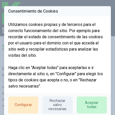
Consentimiento de Cookies
Open
Utilizamos cookies propias y de terceros para el
correcto funcionamiento del sitio. Por ejemplo para
recordar el estado de consentimiento de las cookies
Reconstrucción
por el usuario para el dominio con el que acceda al
Servicios
sitio web y recopilar estadísticas para analizar las
estructural
visitas del sitio.
Haga clic en "Aceptar todas" para aceptarlas e ir
Empresa dedicada a los trabajos verticales en Bizkaia,
directamente al sitio o, en "Configurar" para elegir los
realizamos todo tipo de trabajos estructurales.
tipos de cookies que acepta o no, o en "Rechazar
salvo necesarias".
> Reforzamos estructuras.
> Reforzamos pilares.
> Forjados.
Rechazar
Aceptar
Configurar
salvo
> Etc...
todas
necesarias